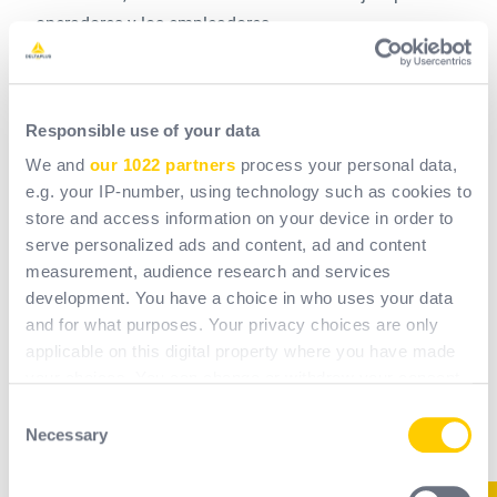
operadores y los empleadores.
De este modo, pueden contribuir a las
políticas de
prevención
: al recopilar datos durante un largo
Responsible use of your data
periodo de tiempo, ofrecen un análisis en profundidad
We and
our 1022 partners
process your personal data,
de las condiciones de trabajo y palancas de acción
e.g. your IP-number, using technology such as cookies to
para anticipar los riesgos.
store and access information on your device in order to
serve personalized ads and content, ad and content
El
seguimiento preciso y regular de los puestos de
measurement, audience research and services
trabajo
y del estado de salud de los trabajadores
development. You have a choice in who uses your data
también puede ayudar a prevenir
la fatiga
y la
and for what purposes. Your privacy choices are only
applicable on this digital property where you have made
aparición de trastornos musculoesqueléticos
, o a
your choices. You can change or withdraw your consent
reducir el estrés asociado a determinadas
any time from the Cookie Declaration or by clicking on
Consent
operaciones: de este modo, los EPI conectados
the Privacy trigger icon.
Necessary
Selection
ayudarían a reducir los incidentes y el absentismo.
If you allow, we would also like to: