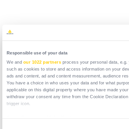
Lorem ipsum dolor sit amet consectetur
Responsible use of your data
We and
our 1022 partners
process your personal data, e.g.
such as cookies to store and access information on your dev
ads and content, ad and content measurement, audience res
You have a choice in who uses your data and for what purpo
applicable on this digital property where you have made you
withdraw your consent any time from the Cookie Declaration 
trigger icon.
If you allow, we would also like to:
Collect information about your geographical location 
Consent