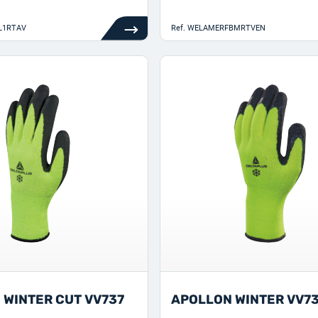
L1RTAV
Ref.
WELAMERFBMRTVEN
 WINTER CUT VV737
APOLLON WINTER VV7