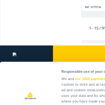
Ref.
VV737JA
1 - 15 / 
Delta Plus Grou
Responsible use of your 
Vállalatunk
We and
our 1022 partner
Kötelezettségvállalásai
cookies to store and acces
ad and content measureme
Pozitív hatás
uses your data and for wha
Karrier
where you have made your