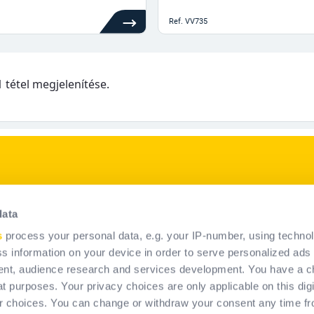
Ref.
VV735
91 tétel megjelenítése.
p
Termékeink
data
PPE megoldások
s
process your personal data, e.g. your IP-number, using techno
nk
s information on your device in order to serve personalized ads
nt, audience research and services development. You have a c
t purposes. Your privacy choices are only applicable on this digi
 choices. You can change or withdraw your consent any time fr