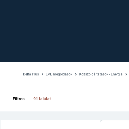
Delta Plus
EVE megoldások
Közszolgáltatások - Energia
Filtres
91 találat