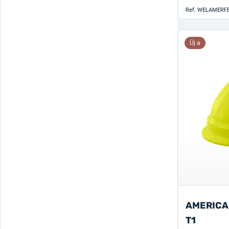
Ref.
WELAMERF
Új a
AMERICA
T1