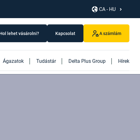
CA - HU
Hol lehet vásárolni?
Kapcsolat
A számlám
Ágazatok
Tudástár
Delta Plus Group
Hírek
Fedezze fel új termékeinket
Fedezze fel új "Logistics" könyvünket