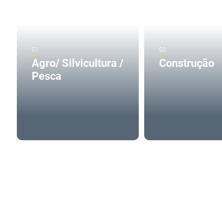
Agro/ Silvicultura /
Construção
Pesca