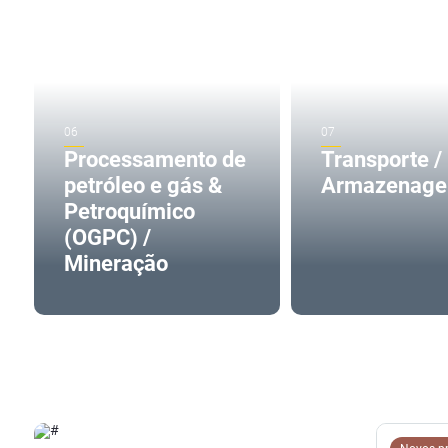
Processamento de
Transporte /
petróleo e gás &
Armazenag
Petroquímico
(OGPC) /
Mineração