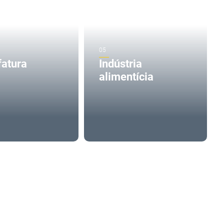
atura
Indústria
alimentícia