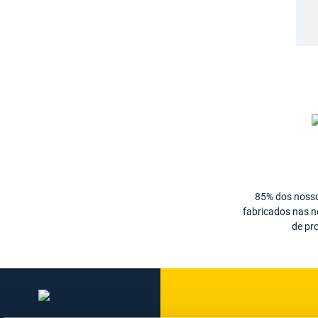
85% dos noss
fabricados nas 
de pr