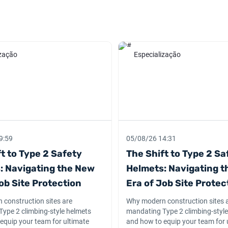
ização
Especialização
9:59
05/08/26 14:31
t to Type 2 Safety
The Shift to Type 2 Sa
: Navigating the New
Helmets: Navigating 
ob Site Protection
Era of Job Site Protec
construction sites are
Why modern construction sites 
ype 2 climbing-style helmets
mandating Type 2 climbing-styl
equip your team for ultimate
and how to equip your team for 