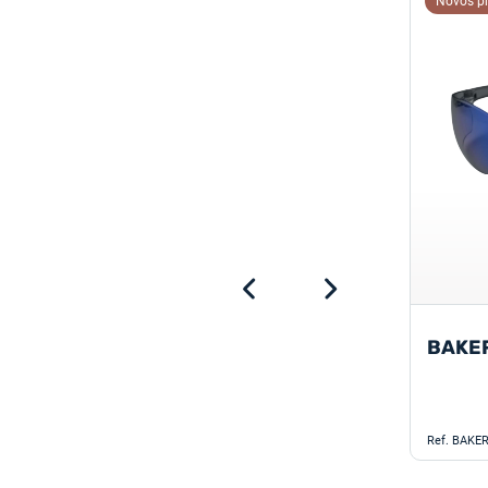
Novos p
Novos
produtos
BAKER
Ref.
BAKER