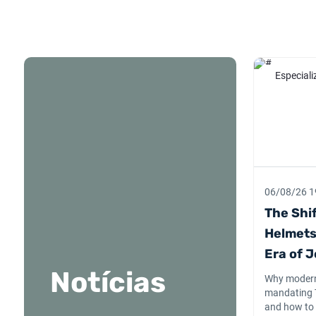
Especial
06/08/26 1
The Shif
Helmets
Era of J
Notícias
Why modern 
mandating T
and how to 