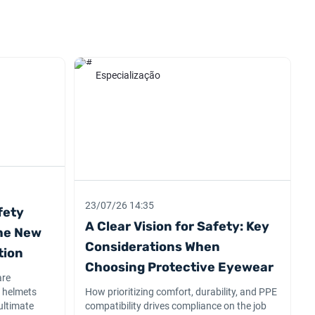
Especialização
23/07/26 14:35
fety
A Clear Vision for Safety: Key
the New
Considerations When
tion
Choosing Protective Eyewear
are
e helmets
How prioritizing comfort, durability, and PPE
ultimate
compatibility drives compliance on the job