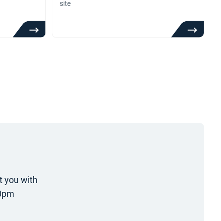
site
t you with
30pm