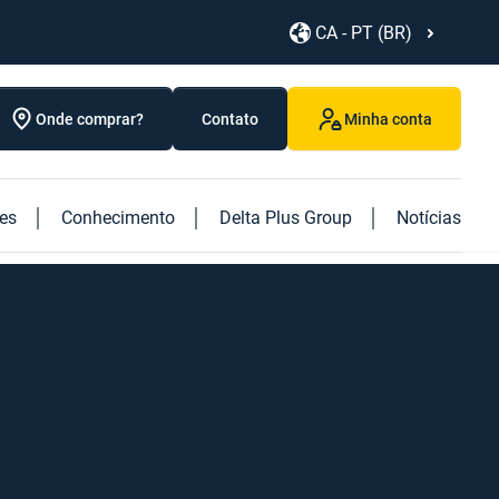
CA - PT (BR)
Onde comprar?
Contato
Minha conta
res
Conhecimento
Delta Plus Group
Notícias
Conheça nossos novos produtos