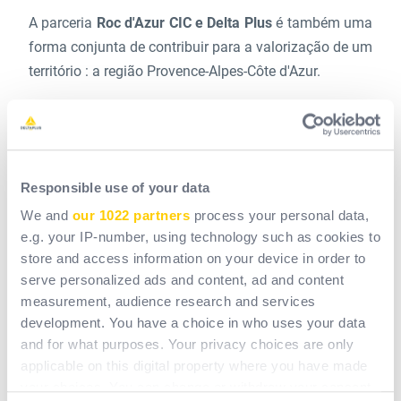
A parceria
Roc d'Azur CIC e Delta Plus
é também uma
forma conjunta de contribuir para a valorização de um
território : a região Provence-Alpes-Côte d'Azur.
O evento desportivo põe em evidência as paisagens
sublimes das
cordilheiras de Maures e de Esterel,
as
cidades de
Fréjus, Roquebrune-sur-Argens, Saint-
Responsible use of your data
Raphaël e Sainte-Maxime
, as nossas florestas e
caminhos costeiros. Da mesma forma, Delta Plus, um
We and
our 1022 partners
process your personal data,
e.g. your IP-number, using technology such as cookies to
grupo internacional, está enraizado na região e está
store and access information on your device in order to
empenhado em desenvolver os seus talentos.
serve personalized ads and content, ad and content
measurement, audience research and services
O seu Diretor-Geral, Jérôme Benoit, foi um dos
development. You have a choice in who uses your data
portadores da tocha
no passado mês de junho,
and for what purposes. Your privacy choices are only
juntamente com
várias personalidades da região de
applicable on this digital property where you have made
Vaucluse.
your choices. You can change or withdraw your consent