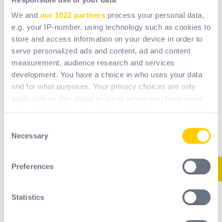
We and
our 1022 partners
process your personal data,
Skorzystaj z okazji, aby podczas wizyty na targach
e.g. your IP-number, using technology such as cookies to
poznać bliżej nasze najnowsze produkty z zakresu
store and access information on your device in order to
środków ochrony indywidualnej:
serve personalized ads and content, ad and content
maskę Airstorm z wspomaganiem wentylacji
measurement, audience research and services
development. You have a choice in who uses your data
(respirator z napędem powietrznym),
and for what purposes. Your privacy choices are only
buty
Greenball firmy Sixton
applicable on this digital property where you have made
nowe, ultraelastyczne
rękawice VV909
z
your choices. You can change or withdraw your consent
wzmocnieniem o strukturze plastra miodu
any time from the Cookie Declaration or by clicking on
Consent
oraz
kurtkę Graphiz
z membraną z grafenu
the Privacy trigger icon.
Necessary
Selection
regulującą temperaturę.
Kolejna nowość:
strefa immersyjnych doświadczeń,
If you allow, we would also like to:
Preferences
w której będzie można przetestować nasze produkty w
Collect information about your geographical
rzeczywistych warunkach i przekonać się
o
location which can be accurate to within several
meters
fachowości Delta Plus.
Statistics
Identify your device by actively scanning it for
Udział w targach A+A to dla Delta Plus również okazja
specific characteristics (fingerprinting)