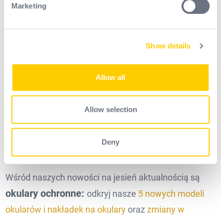
do wzmocnienia więzi z naszymi
klientami,
Marketing
Find out more about how your personal data is processed
dystrybutorami, dostawcami i międzynarodowymi
and set your preferences in the
details section
.
partnerami,
wysłuchania potrzeb z terenu i otwarcia
nowych perspektyw współpracy.
Show details
We use cookies to personalise content and ads, to
Dołącz do nas na targach A+A w Düsseldorfie w
provide social media features and to analyse our traffic.
dniach 4-7 listopada 2025 r.
We also share information about your use of our site with
Allow all
Spotkajmy się w hali 13 – stoisko D13 w godzinach
our social media, advertising and analytics partners who
may combine it with other information that you’ve
od 9:00 do 18:00.
provided to them or that they’ve collected from your use
Allow selection
of their services.
Deny
Wśród naszych nowości na jesień aktualnością są
okulary ochronne:
odkryj nasze
5 nowych modeli
okularów i nakładek na okulary
oraz
zmiany w