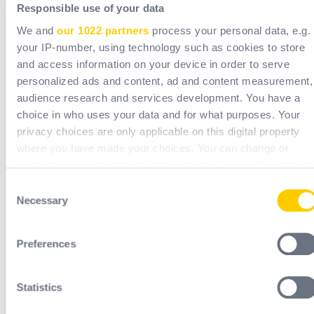
Responsible use of your data
We and
our 1022 partners
process your personal data, e.g.
Documentation
your IP-number, using technology such as cookies to store
and access information on your device in order to serve
personalized ads and content, ad and content measurement,
audience research and services development. You have a
Installatie-eigenschappen
choice in who uses your data and for what purposes. Your
privacy choices are only applicable on this digital property
where you have made your choices. You can change or
withdraw your consent any time from the Cookie Declaration
or by clicking on the Privacy trigger icon.
Consent
Necessary
Selection
If you allow, we would also like to:
Collect information about your geographical location
Preferences
which can be accurate to within several meters
Identify your device by actively scanning it for specific
characteristics (fingerprinting)
EVO: vrijstaande versie
Statistics
Standaard systeem met rechte of inklapbare staander. Ook
Find out more about how your personal data is processed