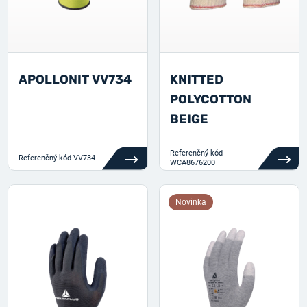
APOLLONIT VV734
KNITTED
POLYCOTTON
BEIGE
Referenčný kód
Referenčný kód
VV734
WCA8676200
Novinka