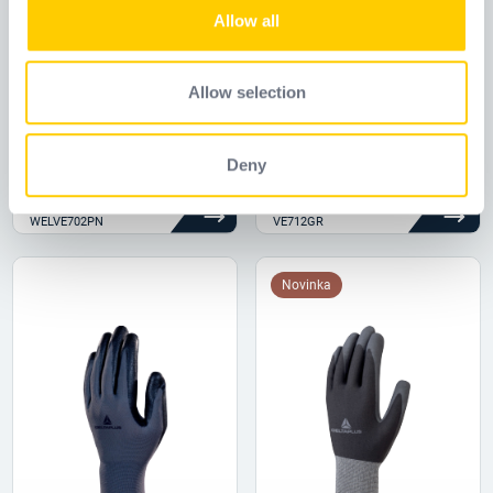
We also share information about your use of our site with
Allow all
our social media, advertising and analytics partners who
may combine it with other information that you’ve
provided to them or that they’ve collected from your use
Allow selection
of their services.
VE702PN
VE712GR
Deny
Referenčný kód
Referenčný kód
WELVE702PN
VE712GR
Novinka